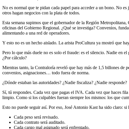
No es normal que te pidan cada papel para acceder a un bono. No es jus
otros hagan negocios con la plata de todos.
Esta semana supimos que el gobernador de la Región Metropolitana, Cla
oficinas del Gobierno Regional. ¿Qué se investiga? Convenios, fundacio
alimentando a una red de operadores.
Y esto no es un hecho aislado. La arista ProCultura ya mostró que hay
Pero lo que más duele no es solo el fraude: es el silencio. Nadie en 
¿Por cálculo?
Mientras tanto, la Contraloría reveló que hay más de 1,5 billones de 
convenios, asignaciones… todo fuera de norma.
¿Dónde estaban las autoridades? ¿Nadie fiscaliza? ¿Nadie responde?
Sí, tú respondes. Cada vez que pagas el IVA. Cada vez que haces fila e
limpio. Como si los culpables fueran siempre los mismos: los que cum
Esto no puede seguir así. Por eso, José Antonio Kast ha sido claro: si 
Cada peso será revisado.
Cada contrato será auditado.
Cada cargo mal asignado será enfrentado.