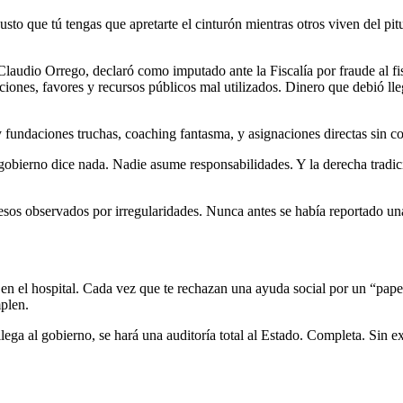
to que tú tengas que apretarte el cinturón mientras otros viven del pitu
udio Orrego, declaró como imputado ante la Fiscalía por fraude al fisco
nes, favores y recursos públicos mal utilizados. Dinero que debió llegar
 fundaciones truchas, coaching fantasma, y asignaciones directas sin co
el gobierno dice nada. Nadie asume responsabilidades. Y la derecha trad
pesos observados por irregularidades. Nunca antes se había reportado un
n el hospital. Cada vez que te rechazan una ayuda social por un “papel q
plen.
llega al gobierno, se hará una auditoría total al Estado. Completa. Sin 