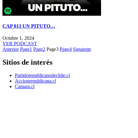
CAP 013 UN PITUTO…
Octubre 1, 2024
VER PODCAST
Anterior
Page
1
Page
2
Page
3
Page
4
Siguiente
Sitios de interés
Partidorepublicanodechile.cl
Accionrepublicana.cl
Camara.cl