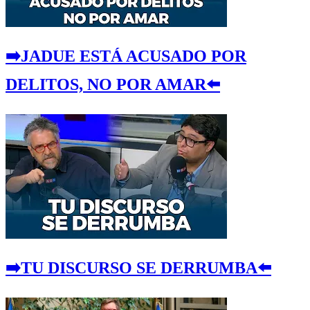
➡️JADUE ESTÁ ACUSADO POR
DELITOS, NO POR AMAR⬅️
➡️TU DISCURSO SE DERRUMBA⬅️