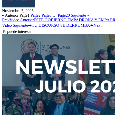
Noviembre 5, 2025
« Anterior
Page
1
Page
2
Page
3
…
Page
20
Siguiente »
Prev
Video Anterior
ESTE GOBIERNO EMPADRONA Y EMPAD
Video Siguiente
➡️TU DISCURSO SE DERRUMBA⬅️
Next
Te puede interesar