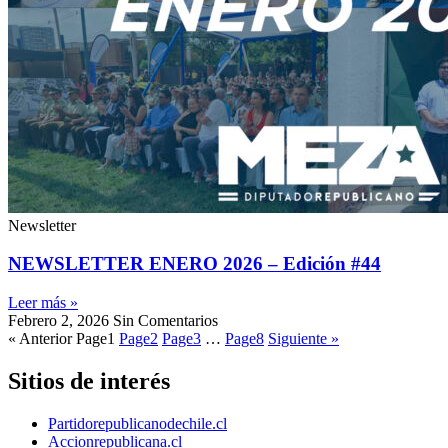
Newsletter
NEWSLETTER ENERO 2026 – Edición #44
Leer más »
Febrero 2, 2026
Sin Comentarios
« Anterior
Page
1
Page
2
Page
3
…
Page
8
Siguiente »
Sitios de interés
Partidorepublicanodechile.cl
Accionrepublicana.cl