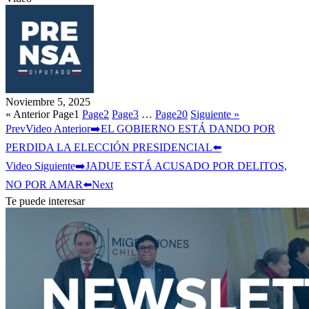
Noviembre 5, 2025
« Anterior
Page
1
Page
2
Page
3
…
Page
20
Siguiente »
Prev
Video Anterior
➡️EL GOBIERNO ESTÁ DANDO POR
PERDIDA LA ELECCIÓN PRESIDENCIAL⬅️
Video Siguiente
➡️JADUE ESTÁ ACUSADO POR DELITOS,
NO POR AMAR⬅️
Next
Te puede interesar