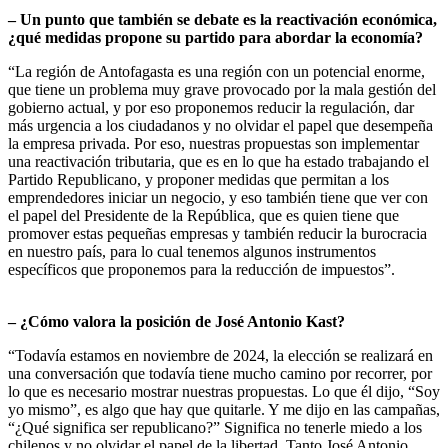
– Un punto que también se debate es la reactivación económica,
¿qué medidas propone su partido para abordar la economía?
“La región de Antofagasta es una región con un potencial enorme,
que tiene un problema muy grave provocado por la mala gestión del
gobierno actual, y por eso proponemos reducir la regulación, dar
más urgencia a los ciudadanos y no olvidar el papel que desempeña
la empresa privada. Por eso, nuestras propuestas son implementar
una reactivación tributaria, que es en lo que ha estado trabajando el
Partido Republicano, y proponer medidas que permitan a los
emprendedores iniciar un negocio, y eso también tiene que ver con
el papel del Presidente de la República, que es quien tiene que
promover estas pequeñas empresas y también reducir la burocracia
en nuestro país, para lo cual tenemos algunos instrumentos
específicos que proponemos para la reducción de impuestos”.
– ¿Cómo valora la posición de José Antonio Kast?
“Todavía estamos en noviembre de 2024, la elección se realizará en
una conversación que todavía tiene mucho camino por recorrer, por
lo que es necesario mostrar nuestras propuestas. Lo que él dijo, “Soy
yo mismo”, es algo que hay que quitarle. Y me dijo en las campañas,
“¿Qué significa ser republicano?” Significa no tenerle miedo a los
chilenos y no olvidar el papel de la libertad. Tanto José Antonio