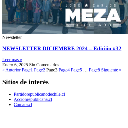
Newsletter
NEWSLETTER DICIEMBRE 2024 – Edición #32
Leer más »
Enero 6, 2025
Sin Comentarios
« Anterior
Page
1
Page
2
Page
3
Page
4
Page
5
…
Page
8
Siguiente »
Sitios de interés
Partidorepublicanodechile.cl
Accionrepublicana.cl
Camara.cl