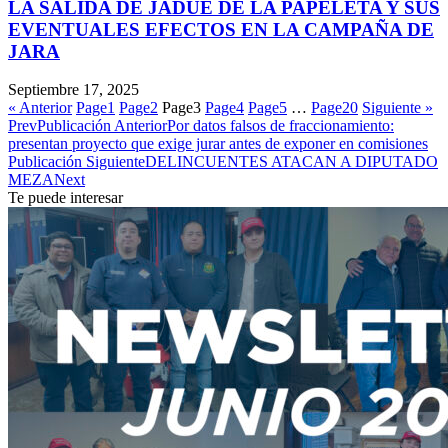
LA SALIDA DE JADUE DE LA PAPELETA Y SUS
EVENTUALES EFECTOS EN LA CAMPAÑA DE
JARA
Septiembre 17, 2025
« Anterior
Page
1
Page
2
Page
3
Page
4
Page
5
…
Page
20
Siguiente »
Prev
Publicación Anterior
Por datos falsos de fraccionamiento:
presentan proyecto que exige jurar antes de exponer en comisiones
Publicación Siguiente
DELINCUENTES ATACAN A DIPUTADO
MEZA
Next
Te puede interesar