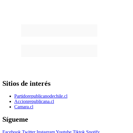
Sitios de interés
Partidorepublicanodechile.cl
Accionrepublicana.cl
Camara.cl
Sígueme
Facebook
Twitter
Instagram
Youtube
Tiktok
Spotify