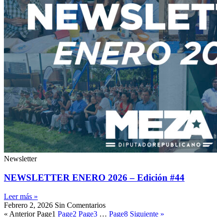
Newsletter
NEWSLETTER ENERO 2026 – Edición #44
Leer más »
Febrero 2, 2026
Sin Comentarios
« Anterior
Page
1
Page
2
Page
3
…
Page
8
Siguiente »