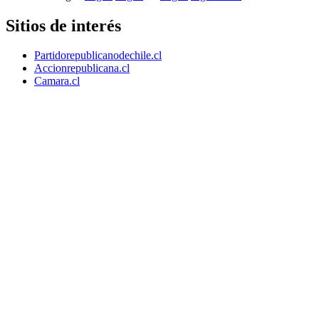
Sitios de interés
Partidorepublicanodechile.cl
Accionrepublicana.cl
Camara.cl