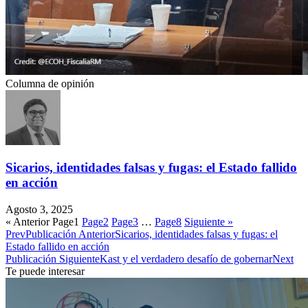
Columna de opinión
Sicarios, identidades falsas y fugas: el Estado fallido
en acción
Agosto 3, 2025
« Anterior
Page
1
Page
2
Page
3
…
Page
8
Siguiente »
Prev
Publicación Anterior
Sicarios, identidades falsas y fugas: el
Estado fallido en acción
Publicación Siguiente
Kast y el verdadero desafío de gobernar
Next
Te puede interesar